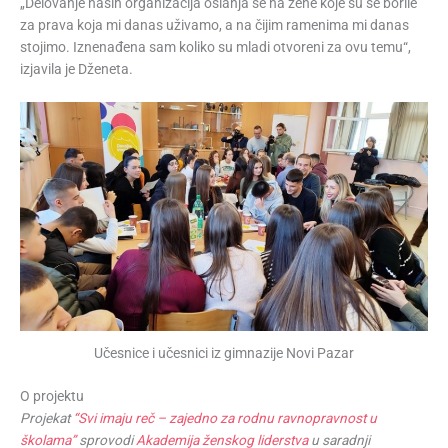
„Delovanje naših organizacija oslanja se na žene koje su se borile
za prava koja mi danas uživamo, a na čijim ramenima mi danas
stojimo. Iznenađena sam koliko su mladi otvoreni za ovu temu“,
izjavila je Dženeta.
Učesnice i učesnici iz gimnazije Novi Pazar
O projektu
Projekat
“Svi imaju reč – zajedno za rodnu ravnopravnost u
školama”
sprovodi
Akademija ženskog liderstva
u saradnji