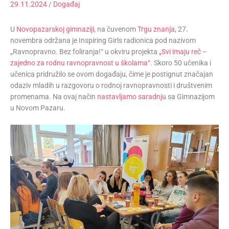
29.11.2024
/
Događaj
U
Novopazarskoj gimnaziji,
na čuvenom
Trgu znanja
, 27.
novembra održana je Inspiring Girls radionica pod nazivom
„Ravnopravno. Bez foliranja!“ u okviru projekta
„Svi imaju reč –
zajedno za rodnu ravnopravnost u školama“
. Skoro 50 učenika i
učenica pridružilo se ovom događaju, čime je postignut značajan
odaziv mladih u razgovoru o rodnoj ravnopravnosti i društvenim
promenama. Na ovaj način
nastavljamo saradnju
sa Gimnazijom
u Novom Pazaru.