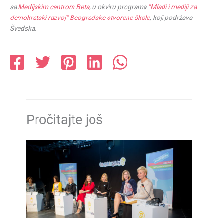
sa
Medijskim centrom Beta
, u okviru programa
“Mladi i mediji za
demokratski razvoj”
Beogradske otvorene škole
, koji podržava
Švedska.
Pročitajte još