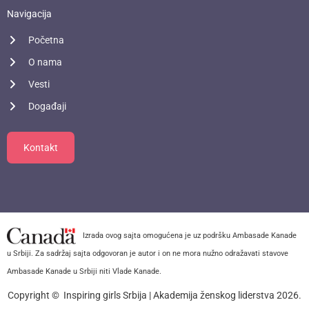
Navigacija
Početna
O nama
Vesti
Događaji
Kontakt
Izrada ovog sajta omogućena je uz podršku Ambasade Kanade
u Srbiji. Za sadržaj sajta odgovoran je autor i on ne mora nužno odražavati stavove
Ambasade Kanade u Srbiji niti Vlade Kanade.
Copyright © Inspiring girls Srbija | Akademija ženskog liderstva 2026.