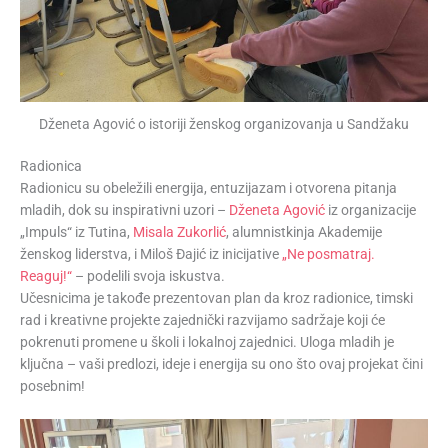
Dženeta Agović o istoriji ženskog organizovanja u Sandžaku
Radionica
Radionicu su obeležili energija, entuzijazam i otvorena pitanja
mladih, dok su inspirativni uzori –
Dženeta Agović
iz organizacije
„Impuls“ iz Tutina,
Misala Zukorlić
, alumnistkinja Akademije
ženskog liderstva, i Miloš Đajić iz inicijative
„Ne posmatraj.
Reaguj!“
– podelili svoja iskustva.
Učesnicima je takođe prezentovan plan da kroz radionice, timski
rad i kreativne projekte zajednički razvijamo sadržaje koji će
pokrenuti promene u školi i lokalnoj zajednici. Uloga mladih je
ključna – vaši predlozi, ideje i energija su ono što ovaj projekat čini
posebnim!