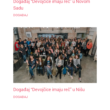
Događaj “Devojčice imaju reč” u Novom
Sadu
DOGAĐAJ
Događaj “Devojčice imaju reč” u Nišu
DOGAĐAJ