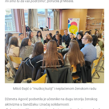
mi smo tu da vas podržimo“
, poručila je Misala.
Miloš Đajić o “muškoj kutiji” i neplaćenom ženskom radu
Dženeta Agović podsetila je učesnike na dugu istoriju ženskog
aktivizma u Sandžaku i značaj solidarnosti: