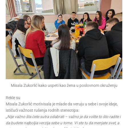
Misala Zukorlić kako uspeti kao žena u poslovnom okruženju
Rekle su
Misala Zukorlić motivisala je mlade da veruju u sebe i svoje ideje,
ističući važnost rušenja rodnih stereotipa:
„Nije važno šta ćete sutra odabrati – važno je da volite to što radite i
da budete najboljia verzija sebe u tome. Vi ste tu da menjate svet, a