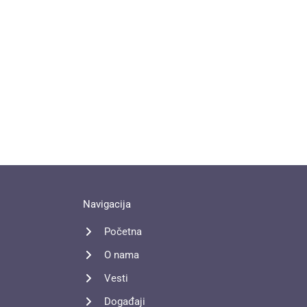
Navigacija
Početna
O nama
Vesti
Događaji