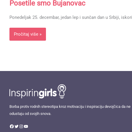
Posetile smo Bujanovac
Ponedeljak 25. decembar, jedan lep i sunčan dan u Srbiji, isk
Pročitaj više »
Facebook
Twitter
Instagram
YouTube
Borba protiv rodnih stereotipa kroz motivaciju i inspiraciju devojčica da ne
odustaju od svojih snova.