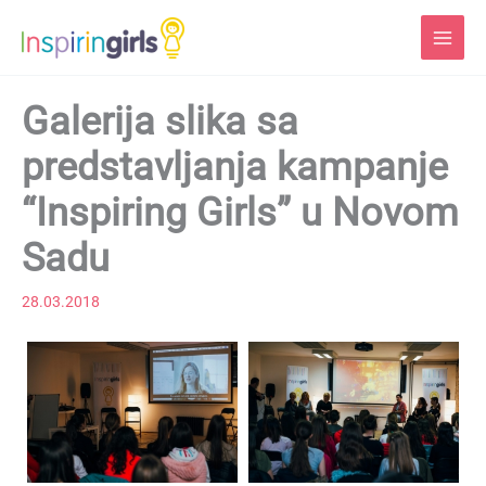
Skip
to
content
Galerija slika sa
predstavljanja kampanje
“Inspiring Girls” u Novom
Sadu
28.03.2018